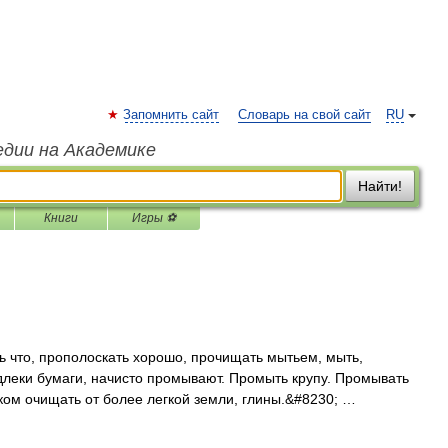
Запомнить сайт
Словарь на свой сайт
RU
едии на Академике
Найти!
Книги
Игры ⚽
то, прополоскать хорошо, прочищать мытьем, мыть,
ыдлеки бумаги, начисто промывают. Промыть крупу. Промывать
ком очищать от более легкой земли, глины.&#8230; …