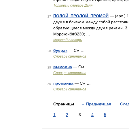
Толковый словарь Даля
ПОЛОЙ, ПРОЛОЙ, ПРОМОЙ
— (арх.) 
27
двумя в близком между собой расстоян
образующиеся между двумя реками. 3.
Морской&#8230; …
Морской словарь
буерак
— См …
28
Словарь синонимов
вымоина
— См …
29
Словарь синонимов
промоина
— См …
30
Словарь синонимов
Страницы
←
Предыдущая
Сле
1
2
3
4
5