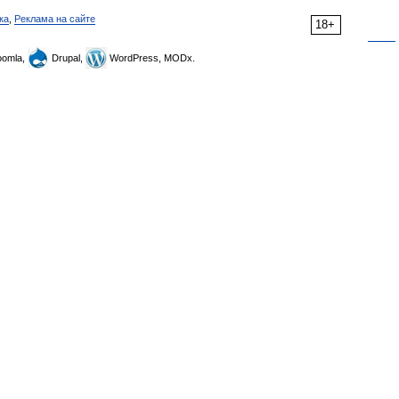
ка
,
Реклама на сайте
18+
omla,
Drupal,
WordPress, MODx.