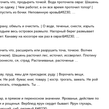
ить что, продырить точкой. Вода проточила овраг. Шашень
ю одежу. | Чем работат, а он все время проточил топор! |
ыпустить из бочки. Неповинную кровь&#8230; …
у, обмыть и очистить. | О воде, теченьи, снести, изрыть
одьем весь островок размыло. Нагорный берег размывает
ет. Канавку на косогоре как раз в овраг&#8230; …
ть что, расширить или разрушить точа, точкою. Волчек
ючком). Шашень расточил лес, источил, иссверлил. Плотину
ронесло, ся, страд. Растачиванье, расточенье …
ву, пруд, ямы для присадков; руду. | Ворочать вещи,
Не рой. бумаг, книг, товару. | костр. трогать, замать. Не рой
 бросать, откидывать. Ты …
ар, в прямом и переносном значении. Ярованье, действие по
ки и рощенья. Верблюд ярун сердит бывает. Ярун глухарь,
ярующий; сиб. ретивый,&#8230; …