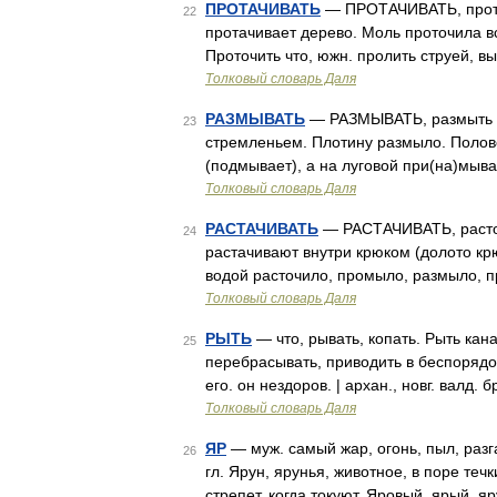
ПРОТАЧИВАТЬ
— ПРОТАЧИВАТЬ, проточ
22
протачивает дерево. Моль проточила вс
Проточить что, южн. пролить струей, в
Толковый словарь Даля
РАЗМЫВАТЬ
— РАЗМЫВАТЬ, размыть ран
23
стремленьем. Плотину размыло. Полов
(подмывает), а на луговой при(на)мыва
Толковый словарь Даля
РАСТАЧИВАТЬ
— РАСТАЧИВАТЬ, расточи
24
растачивают внутри крюком (долото кр
водой расточило, промыло, размыло, п
Толковый словарь Даля
РЫТЬ
— что, рывать, копать. Рыть кана
25
перебрасывать, приводить в беспорядок. 
его. он нездоров. | архан., новг. валд.
Толковый словарь Даля
ЯР
— муж. самый жар, огонь, пыл, разг
26
гл. Ярун, ярунья, животное, в поре теч
стрепет, когда токуют. Яровый, ярый, 